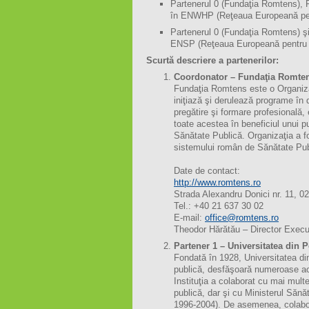
Partenerul 0 (Fundaţia Romtens), P
în ENWHP (Reţeaua Europeană pen
Partenerul 0 (Fundaţia Romtens) ş
ENSP (Reţeaua Europeană pentru 
Scurtă descriere a partenerilor:
Coordonator – Fundaţia Romte
Fundaţia Romtens este o Organizaţi
iniţiază şi derulează programe în
pregătire şi formare profesională, 
toate acestea în beneficiul unui pub
Sănătate Publică. Organizaţia a fo
sistemului român de Sănătate Publ
Date de contact:
http://www.romtens.ro
Strada Alexandru Donici nr. 11,
Tel.: +40 21 637 30 02
E-mail:
office@romtens.ro
Theodor Hărătău – Director Execu
Partener 1 – Universitatea din 
Fondată în 1928, Universitatea din
publică, desfăşoară numeroase act
Instituţia a colaborat cu mai mult
publică, dar şi cu Ministerul Sănă
1996-2004). De asemenea, colabor