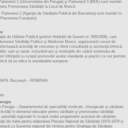
artenerul 1 (Universitatea din Perugia) şi Partenerul 3 (BKK) sunt membri
tru Promovarea Sănătăţii la Locul de Muncă
i Partenerul 2 (Agenţia de Sănătate Publică din Barcelona) sunt membri în
Prevenirea Fumatului)
ns
e de Utilitate Publică (potrivit Hotărârii de Guvern nr. 509/2008), care
 domeniul Sănătăţii Publice şi Medicinei Muncii, organizează cursuri de
efectuează activităţi de cercetare şi oferă consultanţă şi asistenţă tehnică,
lic vast şi variat, incluzând aici şi instituţiile din cadrul sistemului de
st înfiinţată cu scopul promovării acelor standarde şi practici ce vor permite
ică să se ridice la standardele europene.
 020476, Bucureşti – ROMÂNIA
tiv
Perugia
 Perugia – Departamentul de specialităţi medicale, chirurgicale şi sănătate
ivităţi în domeniul educaţiei pentru sănătate şi promovarea sănătăţii.
e autorităţi regionale în scopul creării programelor acestora de sănătate
tăţii din Italia pentru elaborarea Planului Naţional de Sănătate (1970-1978 şi
ează cu Guvernul regional din Umbria pentru Strategia de Sănătate