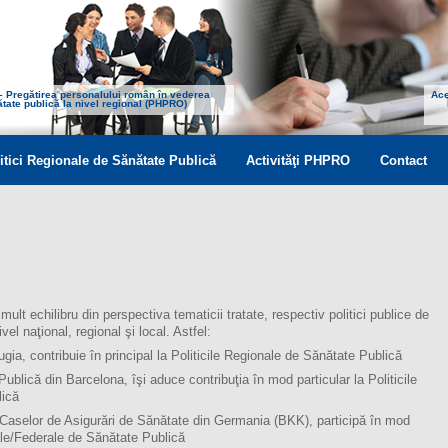
 – Pregătirea personalului român în vederea
Ace
nătate publică la nivel regional (PHPRO)
itici Regionale de Sănătate Publică
Activităţi PHPRO
Contact
ult echilibru din perspectiva tematicii tratate, respectiv politici publice de
el naţional, regional şi local. Astfel:
gia, contribuie în principal la Politicile Regionale de Sănătate Publică
ublică din Barcelona, îşi aduce contribuţia în mod particular la Politicile
lică
 Caselor de Asigurări de Sănătate din Germania (BKK), participă în mod
nale/Federale de Sănătate Publică