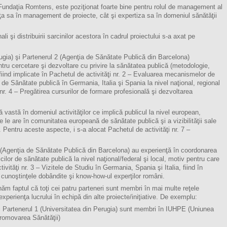
, Fundaţia Romtens, este poziţionat foarte bine pentru rolul de management al
enţa sa în management de proiecte, cât şi expertiza sa în domeniul sănătăţii
ali şi distribuirii sarcinilor acestora în cadrul proiectului s-a axat pe
rugia) şi Partenerul 2 (Agenţia de Sănătate Publică din Barcelona)
tru cercetare şi dezvoltare cu privire la sănătatea publică (metodologie,
fiind implicate în Pachetul de activităţi nr. 2 – Evaluarea mecanismelor de
 de Sănătate publică în Germania, Italia şi Spania la nivel naţional, regional
i nr. 4 – Pregătirea cursurilor de formare profesională şi dezvoltarea
 vastă în domeniul activităţilor ce implică publicul la nivel european,
e le are în comunitatea europeană de sănătate publică şi a vizibilităţii sale
. Pentru aceste aspecte, i s-a alocat Pachetul de activităţi nr. 7 –
 (Agenţia de Sănătate Publică din Barcelona) au experienţă în coordonarea
ilor de sănătate publică la nivel naţional/federal şi local, motiv pentru care
ivităţi nr. 3 – Vizitele de Studiu în Germania, Spania şi Italia, fiind în
 cunoştinţele dobândite şi know-how-ul experţilor români.
 faptul că toţi cei patru parteneri sunt membri în mai multe reţele
xperienţa lucrului în echipă din alte proiecte/iniţiative. De exemplu:
i Partenerul 1 (Universitatea din Perugia) sunt membri în IUHPE (Uniunea
Promovarea Sănătăţii)