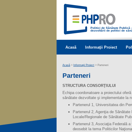
Politici de Sănătate Publică
dezvoltării de politici de să
Acasă
Informaţii Proiect
Pol
Acasă
>
Informaţii Proiect
> Parteneri
Parteneri
STRUCTURA CONSORŢIULUI
Echipa coordonatoare a proiectului oferă m
sănătate dezvoltate şi implementate la niv
Partenerul 1, Universitatea din Peru
Partenerul 2, Agenţia de Sănătate P
Locale/Regionale de Sănătate Pub
Partenerul 3, Asociaţia Federală a
deosebit la tema Politicilor Naţio