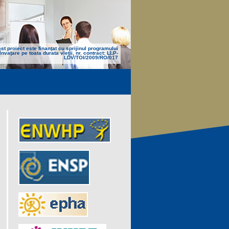
st proiect este finanţat cu sprijinul programului
Învaţare pe toata durata vieţii, nr. contract: LLP-
LDV/TOI/2009/RO/017