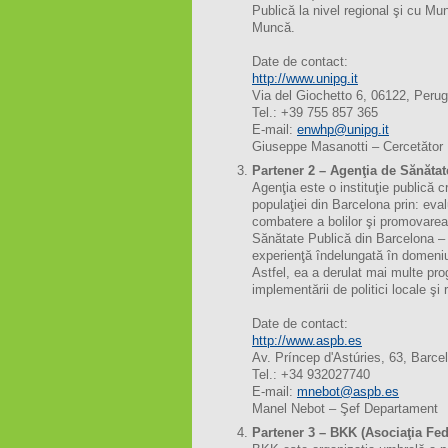
Publică la nivel regional şi cu Mu
Muncă.
Date de contact:
http://www.unipg.it
Via del Giochetto 6, 06122, Perug
Tel.: +39 755 857 365
E-mail:
enwhp@unipg.it
Giuseppe Masanotti – Cercetător
Partener 2 – Agenţia de Sănăta
Agenţia este o instituţie publică 
populaţiei din Barcelona prin: eval
combatere a bolilor şi promovarea 
Sănătate Publică din Barcelona –
experienţă îndelungată în domeniul
Astfel, ea a derulat mai multe pr
implementării de politici locale ş
Date de contact:
http://www.aspb.es
Av. Príncep d'Astúries, 63, Barc
Tel.: +34 932027740
E-mail:
mnebot@aspb.es
Manel Nebot – Şef Departament
Partener 3 – BKK (Asociaţia Fed