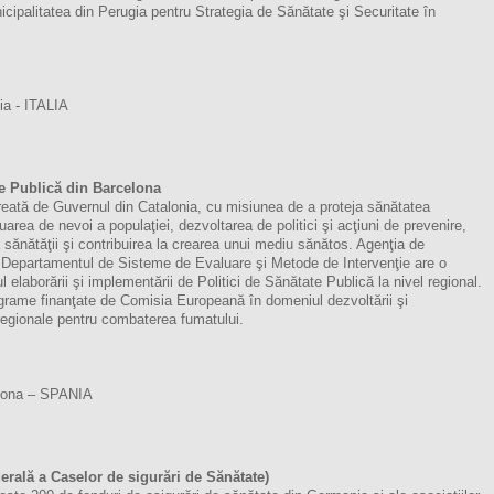
nicipalitatea din Perugia pentru Strategia de Sănătate şi Securitate în
ia - ITALIA
te Publică din Barcelona
creată de Guvernul din Catalonia, cu misiunea de a proteja sănătatea
uarea de nevoi a populaţiei, dezvoltarea de politici şi acţiuni de prevenire,
sănătăţii şi contribuirea la crearea unui mediu sănătos. Agenţia de
 Departamentul de Sisteme de Evaluare şi Metode de Intervenţie are o
 elaborării şi implementării de Politici de Sănătate Publică la nivel regional.
ograme finanţate de Comisia Europeană în domeniul dezvoltării şi
i regionale pentru combaterea fumatului.
elona – SPANIA
erală a Caselor de sigurări de Sănătate)