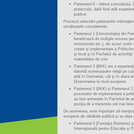
Partenerul 0 – liderul consorţiului
proiectului, dată fiind atât experi
publice.
Procesul selectării partenerilor internaţion
următoarele considerente:
Partenerul 1 (Universitatea din Pe
beneficiază de multiple resurse pen
instrumente etc.), din acest motiv 
creare şi implementare a Politicilor
şi local şi în Pachetul de activităţ
materialelor de curs
Partenerul 3 (BKK) are o experienţă
datorită numeroaselor relaţii pe car
atât în Germania, cât şi în afara ei
Diseminarea la nivel european
Partenerul 3 (BKK) şi Partenerul 2
proceselor de implementare a politic
au fost antrenate în Pachetul de act
poziţia de a transmite cel mai bine
De asemenea, este important să menţionăm
europene de sănătate publică şi au deja e
Partenerul 0 (Fundaţia Romtens) ş
Internaţională pentru Educaţie şi 