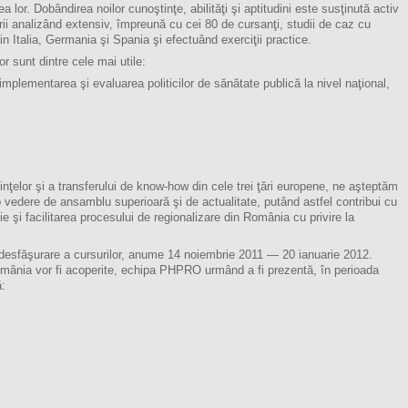
lor. Dobândirea noilor cunoştinţe, abilităţi şi aptitudini este susţinută activ
ii analizând extensiv, împreună cu cei 80 de cursanţi, studii de caz cu
n Italia, Germania şi Spania şi efectuând exerciţii practice.
or sunt dintre cele mai utile:
mplementarea şi evaluarea politicilor de sănătate publică la nivel naţional,
ştinţelor şi a transferului de know-how din cele trei ţări europene, ne aşteptăm
 o vedere de ansamblu superioară şi de actualitate, putând astfel contribui cu
ie şi facilitarea procesului de regionalizare din România cu privire la
esfăşurare a cursurilor, anume 14 noiembrie 2011 — 20 ianuarie 2012.
omânia vor fi acoperite, echipa PHPRO urmând a fi prezentă, în perioada
ă: