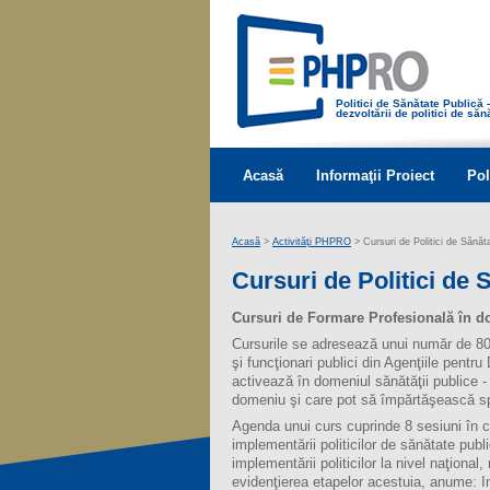
Politici de Sănătate Publică
dezvoltării de politici de să
Acasă
Informaţii Proiect
Pol
Acasă
>
Activităţi PHPRO
> Cursuri de Politici de Sănăt
Cursuri de Politici de 
Cursuri de Formare Profesională în do
Cursurile se adresează unui număr de 80 (1
şi funcţionari publici din Agenţiile pent
activează în domeniul sănătăţii publice - 
domeniu şi care pot să împărtăşească spec
Agenda unui curs cuprinde 8 sesiuni în c
implementării politicilor de sănătate public
implementării politicilor la nivel naţion
evidenţierea etapelor acestuia, anume: In