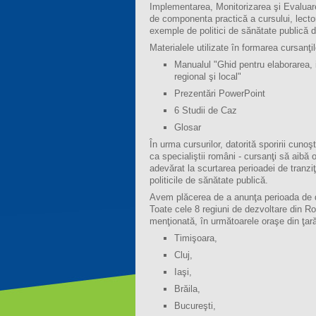
Implementarea, Monitorizarea şi Evaluarea 
de componenta practică a cursului, lector
exemple de politici de sănătate publică di
Materialele utilizate în formarea cursanţil
Manualul "Ghid pentru elaborarea, i
regional şi local"
Prezentări PowerPoint
6 Studii de Caz
Glosar
În urma cursurilor, datorită sporirii cuno
ca specialiştii români - cursanţi să aibă
adevărat la scurtarea perioadei de tranziţ
politicile de sănătate publică.
Avem plăcerea de a anunţa perioada de d
Toate cele 8 regiuni de dezvoltare din R
menţionată, în următoarele oraşe din ţar
Timişoara,
Cluj,
Iaşi,
Brăila,
Bucureşti,