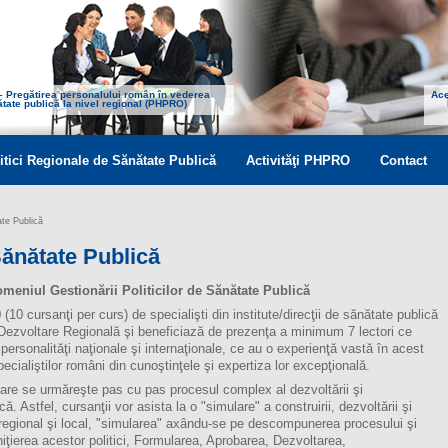
 – Pregătirea personalului român în vederea
Ace
nătate publică la nivel regional (PHPRO)
itici Regionale de Sănătate Publică
Activităţi PHPRO
Contact
ate Publică
Sănătate Publică
meniul Gestionării Politicilor de Sănătate Publică
0 cursanţi per curs) de specialişti din institute/direcţii de sănătate publică
ru Dezvoltare Regională şi beneficiază de prezenţa a minimum 7 lectori ce
personalităţi naţionale şi internaţionale, ce au o experienţă vastă în acest
ialiştilor români din cunoştinţele şi expertiza lor excepţională.
are se urmăreşte pas cu pas procesul complex al dezvoltării şi
ă. Astfel, cursanţii vor asista la o "simulare" a construirii, dezvoltării şi
al, regional şi local, "simularea" axându-se pe descompunerea procesului şi
iţierea acestor politici, Formularea, Aprobarea, Dezvoltarea,