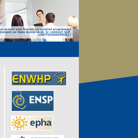
st proiect este finanţat cu sprijinul programului
Învaţare pe toata durata vieţii, nr. contract: LLP-
LDV/TOI/2009/RO/017