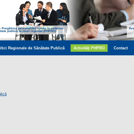
 – Pregătirea personalului român în vederea
Ace
nătate publică la nivel regional (PHPRO)
itici Regionale de Sănătate Publică
Activităţi PHPRO
Contact
lică