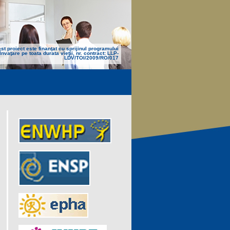
st proiect este finanţat cu sprijinul programului
Învaţare pe toata durata vieţii, nr. contract: LLP-
LDV/TOI/2009/RO/017